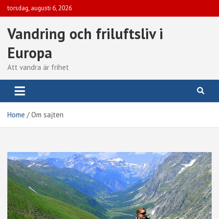
Skip
torsdag, augusti 6, 2026
to
content
Vandring och friluftsliv i
Europa
Att vandra är frihet
Home
Om sajten